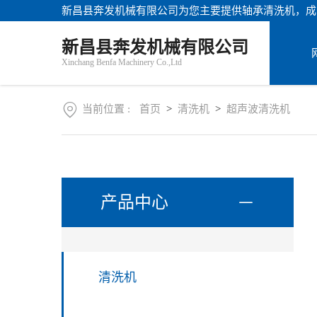
新昌县奔发机械有限公司为您主要提供
轴承清洗机
，成
站
首
关
新昌县奔发机械有限公司
页
于
Xinchang Benfa Machinery Co.,Ltd
我
产
们
品
中
当前位置 :
首页
>
清洗机
>
超声波清洗机
新
心
闻
资
讯
联
系
产品中心
方
式
AI客服
清洗机